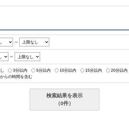
～
～
し
3分以内
5分以内
10分以内
15分以内
20分以内
からの時間を含む
検索結果を表示
（
0
件）