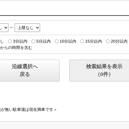
～
し
3分以内
5分以内
10分以内
15分以内
20分以内
からの時間を含む
沿線選択へ
検索結果を表示
戻る
（
0
件）
載が無い駐車場は現在満車です＞