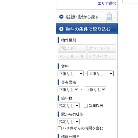
エリア選択
沿線・駅から探す
物件の条件で絞り込む
物件種別
戸建て (0)
アパート (0)
マンション (0)
テラスハウ
ス (0)
賃料
～
専有面積
～
築年数
新築以外
駅からの徒歩
バス停からの時間を含む
情報公開日