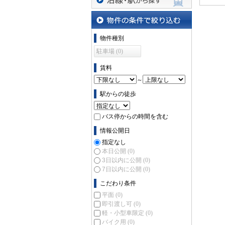
沿線・駅から探す
物件の条件で絞り込む
物件種別
駐車場 (0)
賃料
～
駅からの徒歩
バス停からの時間を含む
情報公開日
指定なし
本日公開
(0)
3日以内に公開
(0)
7日以内に公開
(0)
こだわり条件
平面
(0)
即引渡し可
(0)
軽・小型車限定
(0)
バイク用
(0)