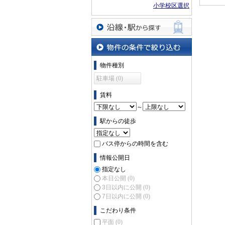
小学校区選択
沿線・駅から探す
物件の条件で絞り込む
物件種別
駐車場 (0)
賃料
～
駅からの徒歩
バス停からの時間を含む
情報公開日
指定なし
本日公開
(0)
3日以内に公開
(0)
7日以内に公開
(0)
こだわり条件
平面
(0)