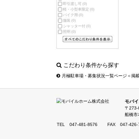
即引渡し可
(0)
軽・小型車限定
(0)
バイク用
(0)
舗装
(0)
シャッター付
(0)
照明
(0)
すべてのこだわり条件を見る
こだわり条件から探す
月極駐車場・募集状況一覧ページ＜掲
モバイ
〒273-
船橋市本
TEL
047-481-8576
FAX
047-426-