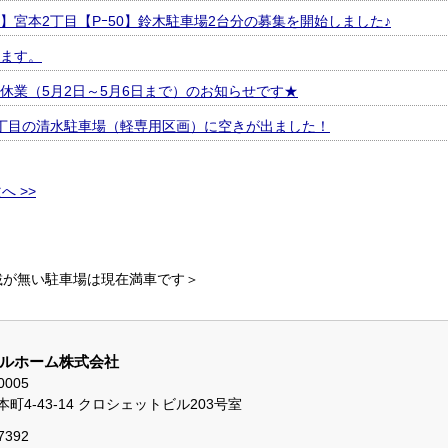
】宮本2丁目【Pｰ50】鈴木駐車場2台分の募集を開始しました♪
ます。
休業（5月2日～5月6日まで）のお知らせです★
丁目の清水駐車場（軽専用区画）に空きが出ました！
へ >>
載が無い駐車場は現在満車です＞
ルホーム株式会社
0005
町4-43-14 クロシェットビル203号室
7392