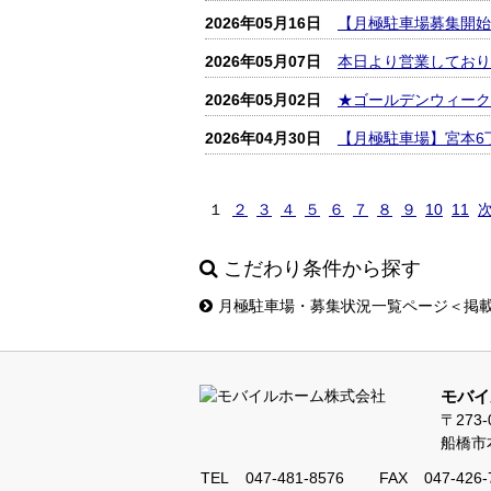
2026年05月16日
【月極駐車場募集開始
2026年05月07日
本日より営業しており
2026年05月02日
★ゴールデンウィーク
2026年04月30日
【月極駐車場】宮本6
１
２
３
４
５
６
７
８
９
10
11
次
こだわり条件から探す
月極駐車場・募集状況一覧ページ＜掲
モバイ
〒273-
船橋市本
TEL
047-481-8576
FAX
047-426-