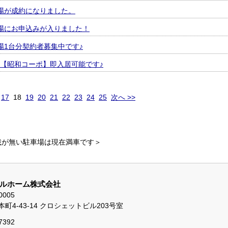
場が成約になりました。
場にお申込みが入りました！
場1台分契約者募集中です♪
【昭和コーポ】即入居可能です♪
17
18
19
20
21
22
23
24
25
次へ >>
載が無い駐車場は現在満車です＞
ルホーム株式会社
0005
町4-43-14 クロシェットビル203号室
7392