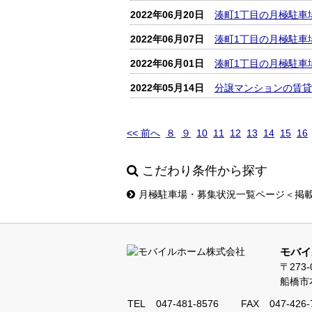
2022年06月20日
湊町1丁目の月極駐車
2022年06月07日
湊町1丁目の月極駐車
2022年06月01日
湊町1丁目の月極駐車
2022年05月14日
分譲マンションの賃貸
<< 前へ
８
９
10
11
12
13
14
15
16
こだわり条件から探す
月極駐車場・募集状況一覧ページ＜掲
モバイ
〒273-
船橋市本
TEL
047-481-8576
FAX
047-426-