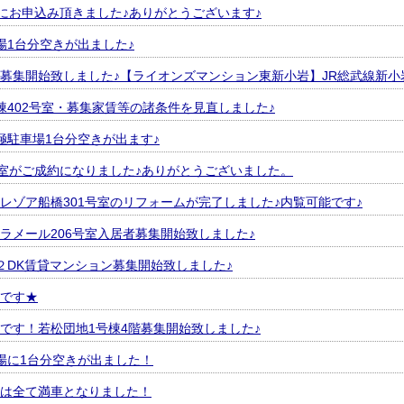
室にお申込み頂きました♪ありがとうございます♪
場1台分空きが出ました♪
募集開始致しました♪【ライオンズマンション東新小岩】JR総武線新小
棟402号室・募集家賃等の諸条件を見直しました♪
極駐車場1台分空きが出ます♪
号室がご成約になりました♪ありがとうございました。
レゾア船橋301号室のリフォームが完了しました♪内覧可能です♪
ラメール206号室入居者募集開始致しました♪
２DK賃貸マンション募集開始致しました♪
です★
です！若松団地1号棟4階募集開始致しました♪
場に1台分空きが出ました！
は全て満車となりました！