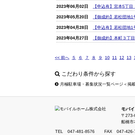
2023年06月02日
【申込有】宮本5丁目
2023年05月20日
【御成約】若松団地1
2023年04月28日
【申込有】若松団地1
2023年04月27日
【御成約】本町３丁目
<< 前へ
５
６
７
８
９
10
11
12
13
こだわり条件から探す
月極駐車場・募集状況一覧ページ＜掲
モバイ
〒273-
船橋市本
TEL
047-481-8576
FAX
047-426-