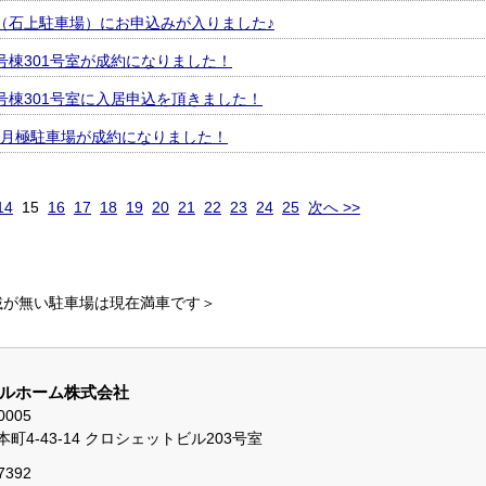
（石上駐車場）にお申込みが入りました♪
号棟301号室が成約になりました！
号棟301号室に入居申込を頂きました！
月極駐車場が成約になりました！
14
15
16
17
18
19
20
21
22
23
24
25
次へ >>
載が無い駐車場は現在満車です＞
ルホーム株式会社
0005
町4-43-14 クロシェットビル203号室
7392